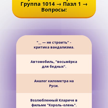
Группа 1014 → Пазл 1 →
Вопросы:
"__ — не строить" -
критика вандализма.
Автомобиль, "восьмёрка
для бедных".
Аналог километра на
Руси.
Возлюбленный Клариче в
фильме "Король-олень".